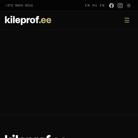
+372 5649 5010
EN
·
RU
·
EN
☰