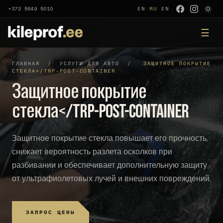
+372 5649 5010
EN
·
RU
·
EN
☰
ГЛАВНАЯ
/
УСЛУГИ ДЛЯ АВТО
/
ЗАЩИТНОЕ ПОКРЫТИЕ
СТЕКЛА</TRP-POST-CONTAINER
Защитное покрытие
стекла</trp-post-container
Защитное покрытие стекла повышает его прочность,
снижает вероятность разлета осколков при
разбивании и обеспечивает дополнительную защиту
от ультрафиолетовых лучей и внешних повреждений.
ЗАПРОС ЦЕНЫ