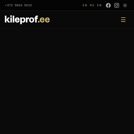
+372 5649 5010
EN
·
RU
·
EN
☰