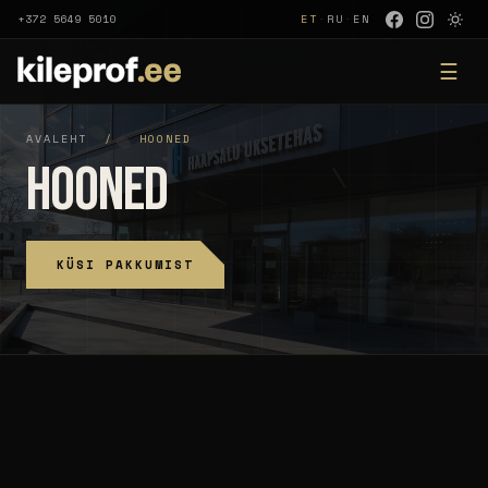
+372 5649 5010
ET
·
RU
·
EN
☰
AVALEHT
/
HOONED
Hooned
KÜSI PAKKUMIST