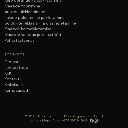
Kere detailide kaitsekiletamine
Klaaside toonimine
Autode ülekleepimine
Tulede poleerimine ja kiletamine
Sõidukite reklaam- ja disainkiletamine
Klaaside kaitsekiletamine
Klaaside vahetus ja klaasitööd
Puhastusteenus
ETTEVÕTE
Firmast
Tehtud tood
KKK
Kontakt
Kinkekaart
Kampaaniad
© 2026
Kileprof OÜ · Kõik õigused kaitstud
info@kileprof.ee
|
+372 5649 5010
|