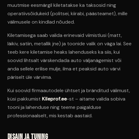
muutmise eesmärgil kiletatakse ka taksosid ning
operatiivsõidukeid (politsei, kiirabi, päästeamet), mille
välimusele on kindlad nõuded.
Kiletamisega saab valida erinevaid viimistlusi (matt,
läikiv, satiin, metallik jne) ja toonide valik on väga lai. See
teeb kere kiletamise heaks lahenduseks ka siis, kui
soovid lihtsalt värskendada auto väljanägemist või
anda sellele erilise mulje, ilma et peaksid auto värvi
päriselt üle värvima.
Kui soovid firmaautodele ühtset ja bränditud välimust,
küsi pakkumist
Kileprof.ee
-st – aitame valida sobiva
tooni ja lahenduse ning teeme paigalduse
professionaalselt, mis kestab aastaid.
Disain ja tuning