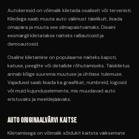
Autokeresid on võimalik kiletada osaliselt või tervenisti.
Kiledega saab muuta auto välimust täielikult, lisada
omapära ja muuta see silmapaistvamaks. Disaini
eesmärgil kiletatakse näiteks ralliautosid ja
demoautosid.
Osaline kiletamine on populaarne näiteks kapoti,
katuse, peeglite või detailide rõhutamiseks. Täiskiletus
annab kõige suurema muutuse ja ühtlase tulemuse.
Vajadusel saab lisada ka graafikat, numbreid, logosid
või muid kujunduselemente, mis muudavad auto
eristuvaks ja meeldejäävaks.
Auto originaalvärvi kaitse
Kiletamisega on võimalik sõidukit kaitsta väiksemate