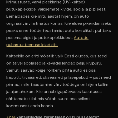
kriimustuste, värvi pleekimise (UV-kaitse),
putukaplekkide, väiksemate kivide, soola ja pigi eest.
Eemaldades kile mitu aastat hiljem, on auto
originaalvärv laitmatus korras. Kile eluea pikendamiseks
peaks enne tööde teostamist auto korralikult puhtaks
pesema pigist ja putukaplekkidest.
Autode
puhastusteenuse leiad siit.
Kaitsekile on eriti mõistlik valik Eesti oludes, kus teed
on talvel soolased ja kevadel lendab palju kivipuru.
Samuti saavad kõige rohkem pihta auto esiosa,
kapott, tiivaääred, ukseääred ja lävepakud – just need
pinnad, mille taastamine värvitöödega on hiljem kallim
ja ajamahukam. Kile annab igapäevases kasutuses
nähtamatu kilbi, mis võtab suure osa sellest
koormusest enda kanda.
Xpeli
kaitsekiledele garantiiaeg on kuni 10 aastat,