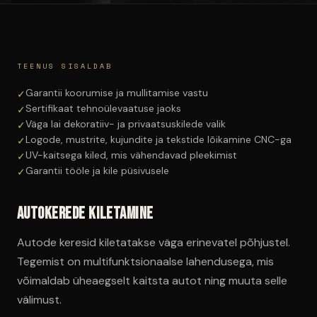
TEENUS SISALDAB
Garantii koorumise ja mullitamise vastu
✓
Sertifikaat tehnoülevaatuse jaoks
✓
Väga lai dekoratiiv- ja privaatsuskilede valik
✓
Logode, mustrite, kujundite ja tekstide lõikamine CNC-ga
✓
UV-kaitsega kiled, mis vähendavad pleekimist
✓
Garantii tööle ja kile püsivusele
✓
Autokerede kiletamine
Autode keresid kiletatakse väga erinevatel põhjustel.
Tegemist on multifunktsionaalse lahendusega, mis
võimaldab üheaegselt kaitsta autot ning muuta selle
välimust.