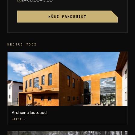
🕐
E–R 8:00–17:00
KÜSI PAKKUMIST
SEOTUD TÖÖD
Aruheina lasteaed
VAATA →