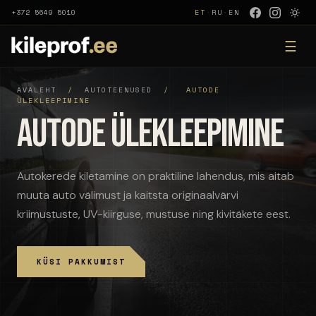
+372 5649 5010
ET
·
RU
·
EN
☰
AVALEHT
/
AUTOTEENUSED
/
AUTODE
ÜLEKLEEPIMINE
Autode ülekleepimine
Autokerede kiletamine on praktiline lahendus, mis aitab
muuta auto välimust ja kaitsta originaalvärvi
kriimustuste, UV-kiirguse, mustuse ning kivitäkete eest.
KÜSI PAKKUMIST