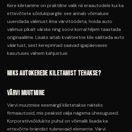
Kere kiletamine on praktiline valik nii eraautodele kui ka
ettevõtete sõidukipargile: see annab võimaluse
uuendada välimust ilma värvitöödeta, hoida auto
välimus pikalt värske ning soovi korral hiljem taastada
originaalilme. Lisaks aitab kvaliteetne kile säilitada auto
väärtust, sest kerepinnad saavad igapäevases
kasutuses vähem kahjustusi.
Miks autokerede kiletamist tehakse?
Värvi muutmine
Värvi muutmise eesmärgil kiletatakse näiteks
firmaautosid, mis peaksid välja nägema ühesugused.
Korporatiivsõidukite puhul on võimalik lisada ka
ettevõtte brändist tulenevaid elemente. Värvi