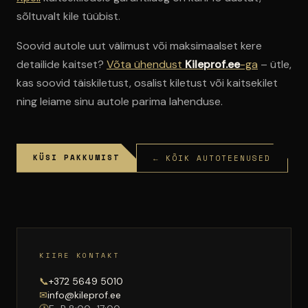
sõltuvalt kile tüübist.
Soovid autole uut välimust või maksimaalset kere
detailide kaitset?
Võta ühendust
Kileprof.ee
-ga
– ütle,
kas soovid täiskiletust, osalist kiletust või kaitsekilet
ning leiame sinu autole parima lahenduse.
KÜSI PAKKUMIST
← KÕIK AUTOTEENUSED
KIIRE KONTAKT
📞
+372 5649 5010
✉
info@kileprof.ee