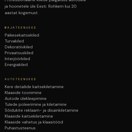
ja hoonetele üle Eesti. Rohkem kui 20
aastat kogemust.
MAJATEENUSED
Päikesekaitsekiled
Turvakiled
Dekoratiivkiled
Privaatsuskiled
Interjöörkiled
Energiakiled
AUTOTEENUSED
Kere detailide kaitsekiletamine
Klaaside toonimine
Autode ülekleepimine
Tulede poleerimine ja kiletamine
Sõidukite reklaam- ja disainkiletamine
Klaaside kaitsekiletamine
Klaaside vahetus ja klaasitööd
Puhastusteenus