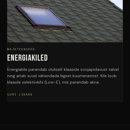
MAJATEENUSED
Energiakiled
Energiakile parandab oluliselt klaaside soojapidavust talvel
ning aitab suvel vähendada liigset kuumenemist. Kile loob
klaasile selektiivkihi (Low-E), mis parandab akna…
UURI LISAKS