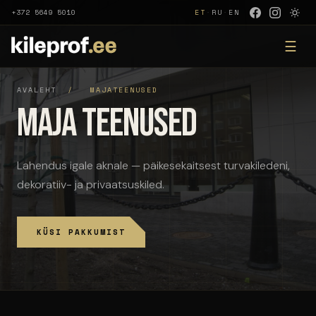
+372 5649 5010
ET
·
RU
·
EN
☰
AVALEHT
/
MAJATEENUSED
Maja teenused
Lahendus igale aknale — päikesekaitsest turvakiledeni,
dekoratiiv- ja privaatsuskiled.
KÜSI PAKKUMIST