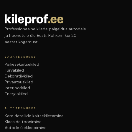
Professionaalne kilede paigaldus autodele
ja hoonetele üle Eesti. Rohkem kui 20
aastat kogemust.
MAJATEENUSED
Päikesekaitsekiled
Turvakiled
Dekoratiivkiled
Privaatsuskiled
Interjöörkiled
Energiakiled
AUTOTEENUSED
Kere detailide kaitsekiletamine
Klaaside toonimine
Autode ülekleepimine