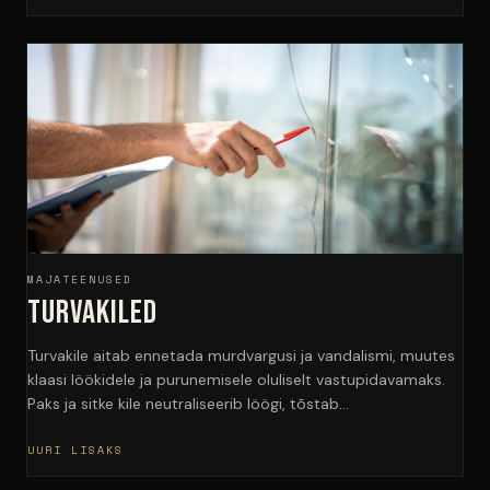
MAJATEENUSED
Turvakiled
Turvakile aitab ennetada murdvargusi ja vandalismi, muutes
klaasi löökidele ja purunemisele oluliselt vastupidavamaks.
Paks ja sitke kile neutraliseerib löögi, tõstab…
UURI LISAKS