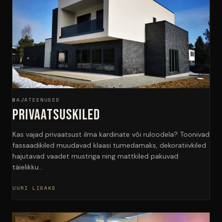
MAJATEENUSED
Privaatsuskiled
Kas vajad privaatsust ilma kardinate või ruloodela? Toonivad
fassaadikiled muudavad klaasi tumedamaks, dekoratiivkiled
hajutavad vaadet mustriga ning mattkiled pakuvad
täielikku…
UURI LISAKS