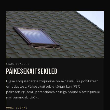
MAJATEENUSED
Päikesekaitsekiled
Liigse soojusenergia tõrjumine on aknakile üks põhilistest
omadustest. Päikesekaitsekile tõrjub kuni 79%
päikesekiirgusest, parendades sellega hoone sisetingimusi,
mis parandab töö-…
UURI LISAKS