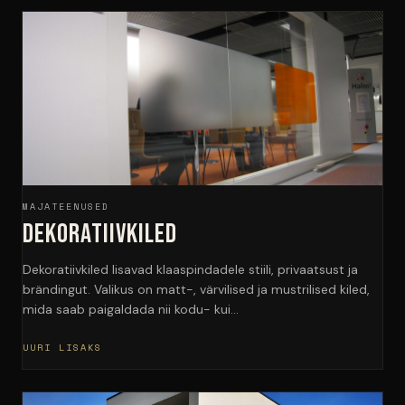
MAJATEENUSED
Dekoratiivkiled
Dekoratiivkiled lisavad klaaspindadele stiili, privaatsust ja
brändingut. Valikus on matt-, värvilised ja mustrilised kiled,
mida saab paigaldada nii kodu- kui…
UURI LISAKS