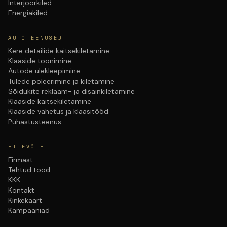
Interjöörkiled
Energiakiled
AUTOTEENUSED
Kere detailide kaitsekiletamine
Klaaside toonimine
Autode ülekleepimine
Tulede poleerimine ja kiletamine
Sõidukite reklaam- ja disainkiletamine
Klaaside kaitsekiletamine
Klaaside vahetus ja klaasitööd
Puhastusteenus
ETTEVÕTE
Firmast
Tehtud tood
KKK
Kontakt
Kinkekaart
Kampaaniad