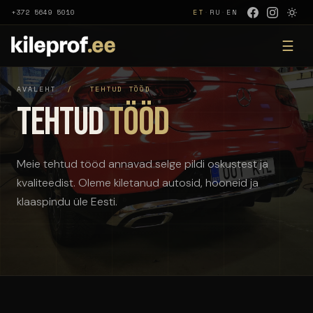
+372 5649 5010
ET
·
RU
·
EN
☰
AVALEHT
/
TEHTUD TÖÖD
Tehtud
tööd
Meie tehtud tööd annavad selge pildi oskustest ja
kvaliteedist. Oleme kiletanud autosid, hooneid ja
klaaspindu üle Eesti.