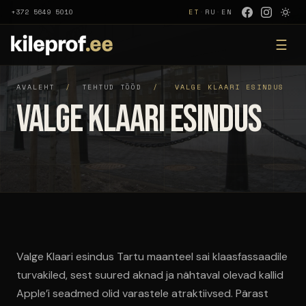
+372 5649 5010
ET
·
RU
·
EN
☰
AVALEHT
/
TEHTUD TÖÖD
/
VALGE KLAARI ESINDUS
Valge Klaari esindus
Valge Klaari esindus Tartu maanteel sai klaasfassaadile
turvakiled, sest suured aknad ja nähtaval olevad kallid
Apple’i seadmed olid varastele atraktiivsed. Pärast