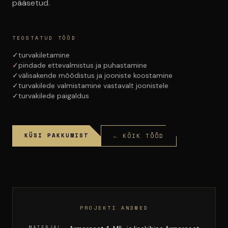
pääsetud.
TEOSTATUD TÖÖD
✓
turvakiletamine
✓
pindade ettevalmistus ja puhastamine
✓
välisakende mõõdistus ja jooniste koostamine
✓
turvakilede valmistamine vastavalt joonistele
✓
turvakilede paigaldus
KÜSI PAKKUMIST
← KÕIK TÖÖD
PROJEKTI ANDMED
MATERJAL