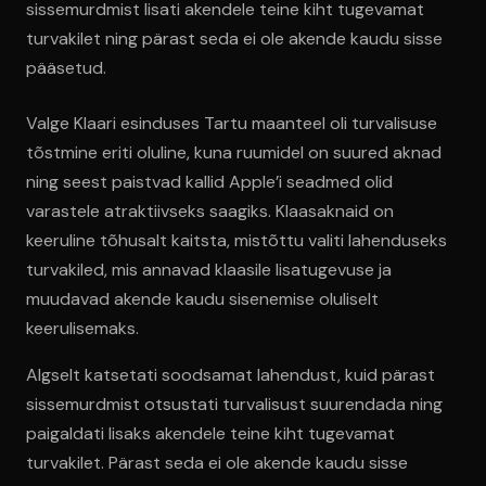
sissemurdmist lisati akendele teine kiht tugevamat
turvakilet ning pärast seda ei ole akende kaudu sisse
pääsetud.
Valge Klaari esinduses Tartu maanteel oli turvalisuse
tõstmine eriti oluline, kuna ruumidel on suured aknad
ning seest paistvad kallid Apple’i seadmed olid
varastele atraktiivseks saagiks. Klaasaknaid on
keeruline tõhusalt kaitsta, mistõttu valiti lahenduseks
turvakiled, mis annavad klaasile lisatugevuse ja
muudavad akende kaudu sisenemise oluliselt
keerulisemaks.
Algselt katsetati soodsamat lahendust, kuid pärast
sissemurdmist otsustati turvalisust suurendada ning
paigaldati lisaks akendele teine kiht tugevamat
turvakilet. Pärast seda ei ole akende kaudu sisse