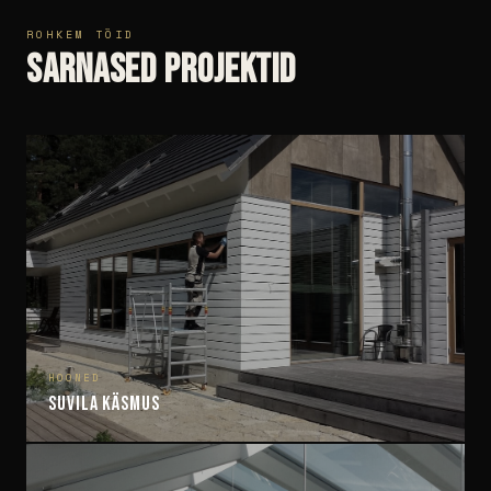
ROHKEM TÖID
Sarnased projektid
HOONED
Suvila Käsmus