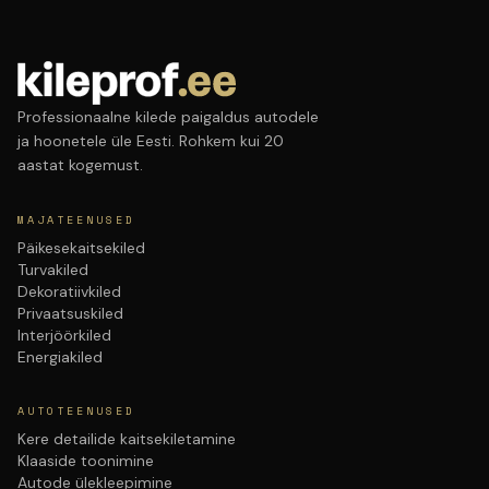
Professionaalne kilede paigaldus autodele
ja hoonetele üle Eesti. Rohkem kui 20
aastat kogemust.
MAJATEENUSED
Päikesekaitsekiled
Turvakiled
Dekoratiivkiled
Privaatsuskiled
Interjöörkiled
Energiakiled
AUTOTEENUSED
Kere detailide kaitsekiletamine
Klaaside toonimine
Autode ülekleepimine