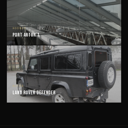
HOONED
Port Artur 1
AUTOD
Land Rover Defender