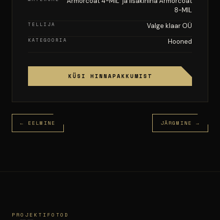
Armorcoat 4-MIL ja lisakihina Armorcoat
8-MIL
TELLIJA
Valge klaar OÜ
KATEGOORIA
Hooned
KÜSI HINNAPAKKUMIST
← EELMINE
JÄRGMINE →
PROJEKTIFOTOD