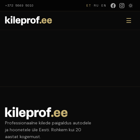
+372 5649 5010
ET
·
RU
·
EN
☰
Professionaalne kilede paigaldus autodele
ja hoonetele üle Eesti. Rohkem kui 20
aastat kogemust.