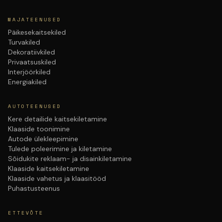
MAJATEENUSED
Päikesekaitsekiled
Turvakiled
Dekoratiivkiled
Privaatsuskiled
Interjöörkiled
Energiakiled
AUTOTEENUSED
Kere detailide kaitsekiletamine
Klaaside toonimine
Autode ülekleepimine
Tulede poleerimine ja kiletamine
Sõidukite reklaam- ja disainkiletamine
Klaaside kaitsekiletamine
Klaaside vahetus ja klaasitööd
Puhastusteenus
ETTEVÕTE