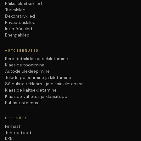
Päikesekaitsekiled
Turvakiled
Dekoratiivkiled
Privaatsuskiled
Interjöörkiled
Energiakiled
AUTOTEENUSED
Kere detailide kaitsekiletamine
Klaaside toonimine
Autode ülekleepimine
Tulede poleerimine ja kiletamine
Sõidukite reklaam- ja disainkiletamine
Klaaside kaitsekiletamine
Klaaside vahetus ja klaasitööd
Puhastusteenus
ETTEVÕTE
Firmast
Tehtud tood
KKK