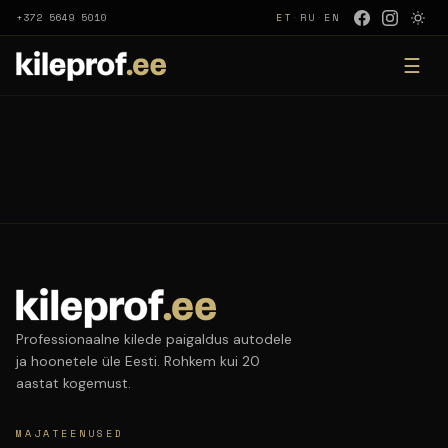
+372 5649 5010
ET
·
RU
·
EN
☰
Professionaalne kilede paigaldus autodele
ja hoonetele üle Eesti. Rohkem kui 20
aastat kogemust.
MAJATEENUSED