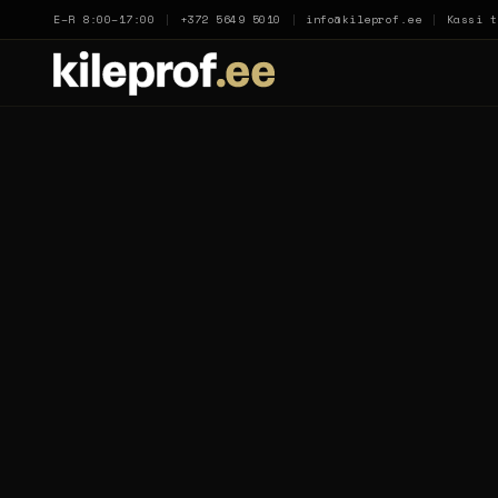
E–R 8:00–17:00
|
+372 5649 5010
|
info@kileprof.ee
|
Kassi t