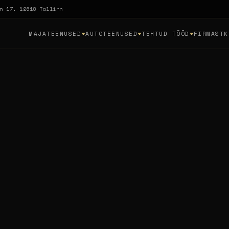
n 17, 12618 Tallinn
MAJATEENUSED
AUTOTEENUSED
TEHTUD TÖÖD
FIRMAST
K