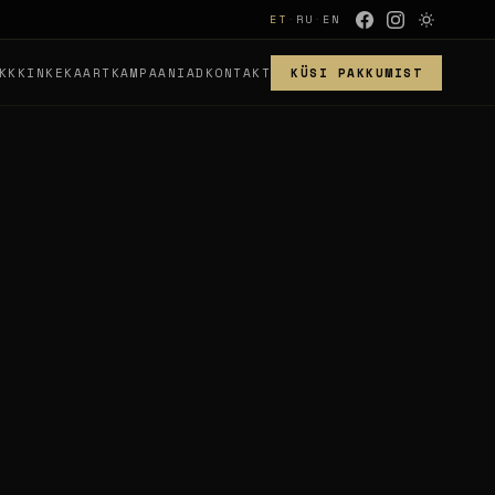
ET
·
RU
·
EN
KK
KINKEKAART
KAMPAANIAD
KONTAKT
KÜSI PAKKUMIST